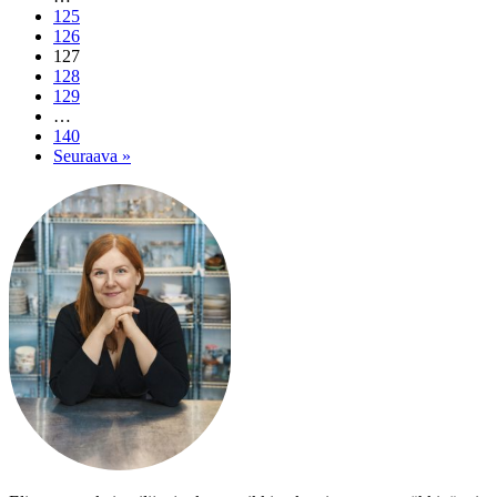
125
126
127
128
129
…
140
Seuraava »