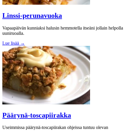
Linssi-perunavuoka
Vapaapäivän kunniaksi halusin hemmotella itseäni jollain helpolla
uuniruoalla.
Lue lisää →
Päärynä-toscapiirakka
Useimmissa päärynä-toscapiirakan ohjeissa tuntuu olevan