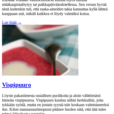
mitäkaapistalöytyy tai palkkapäivääodotellessa. Sen verran hyvää
tästä kuitenkin tuli, että raaka-aineiden takia kannattaa kyllä lähteä
kauppaan asti, mikäli kaikkea ei löydy valmiiksi kotoa.
Lue lisää →
Vispipuuro
Löysin pakastimesta rasiallisen puolikoita ja aloin välittömästi
himoita vispipuuroa. Vispipuuro kuuluu niihin herkkuihin, joita
tykkään syödä, mutta en jostain syystä tule koskaan valmistaneeksi
itse. Kilon mannasuurimopussi pitänee huolen siitä, että tätä tulee
tehtyä lähiaikoina toistekin.