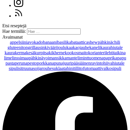
Etsi reseptejä
Hae termillä:
Avainsanat
appelsiini
avokado
banaani
basilika
bataatti
cashewpähkinä
chili
gluteeniton
grillaus
inkivääri
joulu
kaakaojauhe
kaneli
kaurahiutale
kaurakerma
kesäkurpitsa
kikherne
kookosmaito
korianteri
lehtitaikina
lime
linssi
maapähkinävoi
mansikka
manteli
minttu
omena
paprika
papu
pasta
peruna
pesto
porkkana
punajuuri
pääsiäinen
ravintohiivahiutale
sipuli
sitruuna
soijarouhe
suklaa
tahini
tilli
tofu
tomaatti
valkosipuli