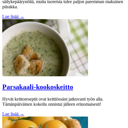
säilykepäärynöitä, mutta tuoreista tulee paljon paremman makuinen
piirakka.
Lue lisää →
Parsakaali-kookoskeitto
Hyvät keittoreseptit ovat keittiössäni jatkuvasti työn alla.
Tämänpäiväinen kokeilu onnistui jälleen erinomaisesti!
Lue lisää →