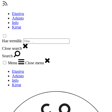
Etusivu
Arkisto
Info
Kirjat
Hae termillä:
Close search
Search
Menu
Close menu
Etusivu
Arkisto
Info
Kirjat