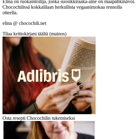
Elina on ruokaintoilija, jonka suosikkiraaka-aine on maapähkinävoi.
Chocochilissä kokkaillaan herkullista vegaaniruokaa rennolla
otteella.
elina @ chocochili.net
Tilaa keittokirjani täältä (mainos)
Osta resepti Chocochilin tukemiseksi