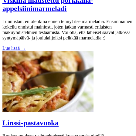
Viskillä maustettu porkkana-
appelsiinimarmeladi
Tunnustan: en ole ikinä ennen tehnyt itse marmeladia. Ensimmäinen
kokeilu onnistui mainiosti, joten jatkan varmasti erilaisten
makuyhdistelmien testaamista. Voi olla, että läheiset saavat jatkossa
syntymäpäivä- ja joululahjoiksi pelkkää marmeladia :)
Lue lisää →
Linssi-pastavuoka
Ruokaa voidaan vaihtoehtoisesti kutsua myös nimillä