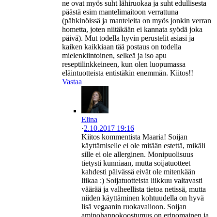
ne ovat myös suht lähiruokaa ja suht edullisesta
päästä esim mantelimaitoon verrattuna
(pähkinöissä ja manteleita on myös jonkin verran
hometta, joten niitäkään ei kannata syödä joka
päivä). Mut todella hyvin perustelit asiasi ja
kaiken kaikkiaan tää postaus on todella
mielenkiintoinen, selkeä ja iso apu
reseptilinkkeineen, kun olen luopumassa
eläintuotteista entistäkin enemmän. Kiitos!!
Vastaa
Elina
·
2.10.2017 19:16
Kiitos kommentista Maaria! Soijan
käyttämiselle ei ole mitään estettä, mikäli
sille ei ole allerginen. Monipuolisuus
tietysti kunniaan, mutta soijatuotteet
kahdesti päivässä eivät ole mitenkään
liikaa :) Soijatuotteista liikkuu valtavasti
väärää ja valheellista tietoa netissä, mutta
niiden käyttäminen kohtuudella on hyvä
lisä vegaanin ruokavalioon. Soijan
aminohappokoostumus on erinomainen ja