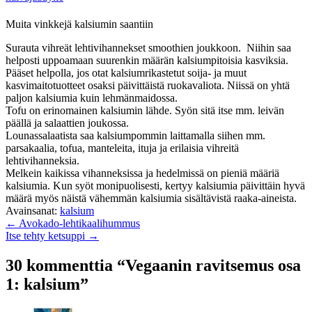
Muita vinkkejä kalsiumin saantiin
Surauta vihreät lehtivihannekset smoothien joukkoon. Niihin saa
helposti uppoamaan suurenkin määrän kalsiumpitoisia kasviksia.
Pääset helpolla, jos otat kalsiumrikastetut soija- ja muut
kasvimaitotuotteet osaksi päivittäistä ruokavaliota. Niissä on yhtä
paljon kalsiumia kuin lehmänmaidossa.
Tofu on erinomainen kalsiumin lähde. Syön sitä itse mm. leivän
päällä ja salaattien joukossa.
Lounassalaatista saa kalsiumpommin laittamalla siihen mm.
parsakaalia, tofua, manteleita, ituja ja erilaisia vihreitä
lehtivihanneksia.
Melkein kaikissa vihanneksissa ja hedelmissä on pieniä määriä
kalsiumia. Kun syöt monipuolisesti, kertyy kalsiumia päivittäin hyvä
määrä myös näistä vähemmän kalsiumia sisältävistä raaka-aineista.
Avainsanat:
kalsium
← Avokado-lehtikaalihummus
Itse tehty ketsuppi →
30 kommenttia “Vegaanin ravitsemus osa
1: kalsium”