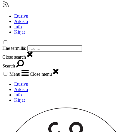
Etusivu
Arkisto
Info
Kirjat
Hae termillä:
Close search
Search
Menu
Close menu
Etusivu
Arkisto
Info
Kirjat