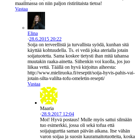
maailmassa on niin paljon ristiriitaista tietoa!
Vastaa
Elina
·
28.6.2015 20:22
Soija on terveellistä ja turvallista syödä, kunhan sitä
käyttää kohtuudella. Ts. ei vedä joka aterialla jotain
soijatuotetta. Sama koskee tietysti ihan mitä tahansa
muutakin raaka-ainetta. Siihenkin voi kuolla, jos juo
liikaa vettä. Täällä on hyvä kirjoitus aiheesta:
http://www.mieliruoka.fi/reseptit/soija-hyvis-pahis-vai-
jotain-silta-valilta-tofu-omeletin-resepti/
Vastaa
Maaria
·
28.9.2017 12:04
Moi! Hyvä postaus! Mulle myös sattui silmään
tuo esimerkki, jossa oli sekä tofua että
soijajugurttia saman päivän aikana. Itse vähän
varon soijaa ja suosin kauramaitotuotteita, koska