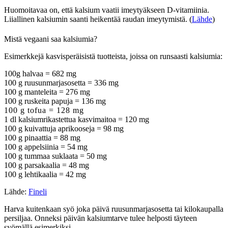
Huomoitavaa on, että kalsium vaatii imeytyäkseen D-vitamiinia.
Liiallinen kalsiumin saanti heikentää raudan imeytymistä. (
Lähde
)
Mistä vegaani saa kalsiumia?
Esimerkkejä kasvisperäisistä tuotteista, joissa on runsaasti kalsiumia:
100g halvaa = 682 mg
100 g ruusunmarjasosetta = 336 mg
100 g manteleita = 276 mg
100 g ruskeita papuja = 136 mg
100 g tofua = 128 mg
1 dl kalsiumrikastettua kasvimaitoa = 120 mg
100 g kuivattuja aprikooseja = 98 mg
100 g pinaattia = 88 mg
100 g appelsiinia = 54 mg
100 g tummaa suklaata = 50 mg
100 g parsakaalia = 48 mg
100 g lehtikaalia = 42 mg
Lähde:
Fineli
Harva kuitenkaan syö joka päivä ruusunmarjasosetta tai kilokaupalla
persiljaa. Onneksi päivän kalsiumtarve tulee helposti täyteen
syömällä esimerkiksi