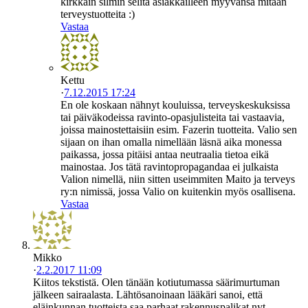
kirkkain silmin selitä asiakkailleen myyvänsä mitään
terveystuotteita :)
Vastaa
Kettu
·
7.12.2015 17:24
En ole koskaan nähnyt kouluissa, terveyskeskuksissa
tai päiväkodeissa ravinto-opasjulisteita tai vastaavia,
joissa mainostettaisiin esim. Fazerin tuotteita. Valio sen
sijaan on ihan omalla nimellään läsnä aika monessa
paikassa, jossa pitäisi antaa neutraalia tietoa eikä
mainostaa. Jos tätä ravintopropagandaa ei julkaista
Valion nimellä, niin sitten useimmiten Maito ja terveys
ry:n nimissä, jossa Valio on kuitenkin myös osallisena.
Vastaa
Mikko
·
2.2.2017 11:09
Kiitos tekstistä. Olen tänään kotiutumassa säärimurtuman
jälkeen sairaalasta. Lähtösanoinaan lääkäri sanoi, että
eläinkunnan tuotteista saa parhaat rakennuspalikat nyt