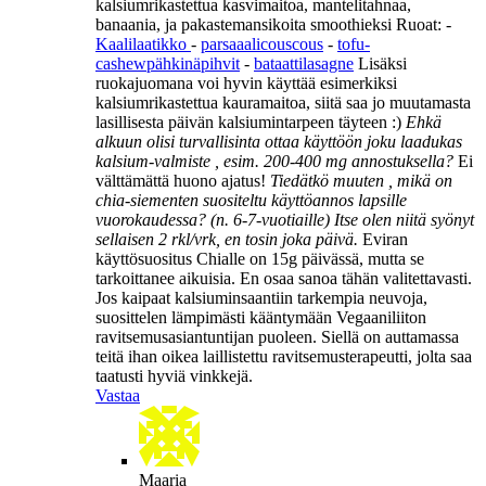
kalsiumrikastettua kasvimaitoa, mantelitahnaa,
banaania, ja pakastemansikoita smoothieksi Ruoat: -
Kaalilaatikko
-
parsaaalicouscous
-
tofu-
cashewpähkinäpihvit
-
bataattilasagne
Lisäksi
ruokajuomana voi hyvin käyttää esimerkiksi
kalsiumrikastettua kauramaitoa, siitä saa jo muutamasta
lasillisesta päivän kalsiumintarpeen täyteen :)
Ehkä
alkuun olisi turvallisinta ottaa käyttöön joku laadukas
kalsium-valmiste , esim. 200-400 mg annostuksella?
Ei
välttämättä huono ajatus!
Tiedätkö muuten , mikä on
chia-siementen suositeltu käyttöannos lapsille
vuorokaudessa? (n. 6-7-vuotiaille) Itse olen niitä syönyt
sellaisen 2 rkl/vrk, en tosin joka päivä.
Eviran
käyttösuositus Chialle on 15g päivässä, mutta se
tarkoittanee aikuisia. En osaa sanoa tähän valitettavasti.
Jos kaipaat kalsiuminsaantiin tarkempia neuvoja,
suosittelen lämpimästi kääntymään Vegaaniliiton
ravitsemusasiantuntijan puoleen. Siellä on auttamassa
teitä ihan oikea laillistettu ravitsemusterapeutti, jolta saa
taatusti hyviä vinkkejä.
Vastaa
Maaria