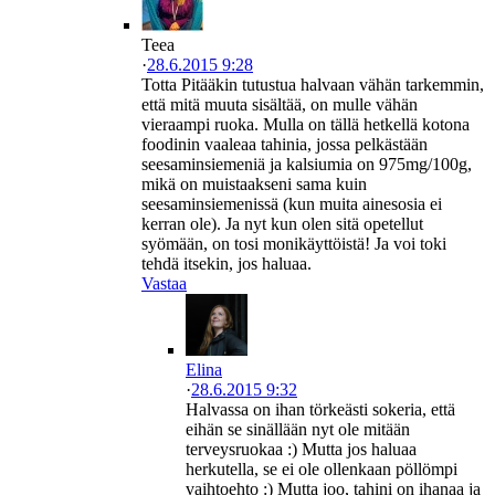
Teea
·
28.6.2015 9:28
Totta Pitääkin tutustua halvaan vähän tarkemmin,
että mitä muuta sisältää, on mulle vähän
vieraampi ruoka. Mulla on tällä hetkellä kotona
foodinin vaaleaa tahinia, jossa pelkästään
seesaminsiemeniä ja kalsiumia on 975mg/100g,
mikä on muistaakseni sama kuin
seesaminsiemenissä (kun muita ainesosia ei
kerran ole). Ja nyt kun olen sitä opetellut
syömään, on tosi monikäyttöistä! Ja voi toki
tehdä itsekin, jos haluaa.
Vastaa
Elina
·
28.6.2015 9:32
Halvassa on ihan törkeästi sokeria, että
eihän se sinällään nyt ole mitään
terveysruokaa :) Mutta jos haluaa
herkutella, se ei ole ollenkaan pöllömpi
vaihtoehto :) Mutta joo, tahini on ihanaa ja