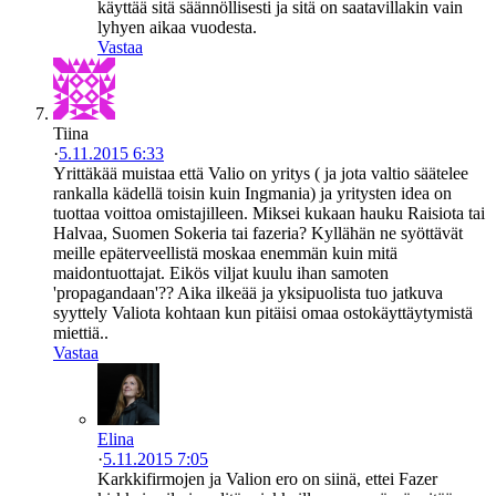
käyttää sitä säännöllisesti ja sitä on saatavillakin vain
lyhyen aikaa vuodesta.
Vastaa
Tiina
·
5.11.2015 6:33
Yrittäkää muistaa että Valio on yritys ( ja jota valtio säätelee
rankalla kädellä toisin kuin Ingmania) ja yritysten idea on
tuottaa voittoa omistajilleen. Miksei kukaan hauku Raisiota tai
Halvaa, Suomen Sokeria tai fazeria? Kyllähän ne syöttävät
meille epäterveellistä moskaa enemmän kuin mitä
maidontuottajat. Eikös viljat kuulu ihan samoten
'propagandaan'?? Aika ilkeää ja yksipuolista tuo jatkuva
syyttely Valiota kohtaan kun pitäisi omaa ostokäyttäytymistä
miettiä..
Vastaa
Elina
·
5.11.2015 7:05
Karkkifirmojen ja Valion ero on siinä, ettei Fazer