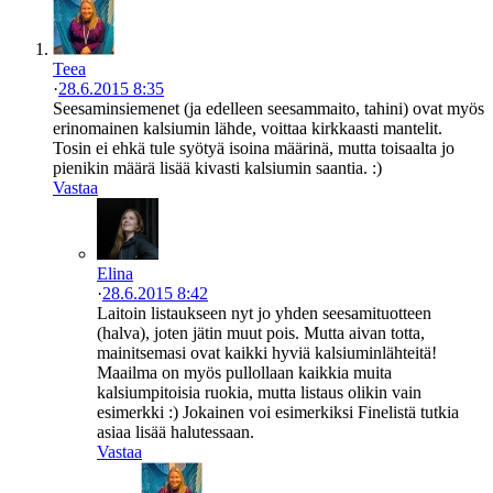
Teea
·
28.6.2015 8:35
Seesaminsiemenet (ja edelleen seesammaito, tahini) ovat myös
erinomainen kalsiumin lähde, voittaa kirkkaasti mantelit.
Tosin ei ehkä tule syötyä isoina määrinä, mutta toisaalta jo
pienikin määrä lisää kivasti kalsiumin saantia. :)
Vastaa
Elina
·
28.6.2015 8:42
Laitoin listaukseen nyt jo yhden seesamituotteen
(halva), joten jätin muut pois. Mutta aivan totta,
mainitsemasi ovat kaikki hyviä kalsiuminlähteitä!
Maailma on myös pullollaan kaikkia muita
kalsiumpitoisia ruokia, mutta listaus olikin vain
esimerkki :) Jokainen voi esimerkiksi Finelistä tutkia
asiaa lisää halutessaan.
Vastaa