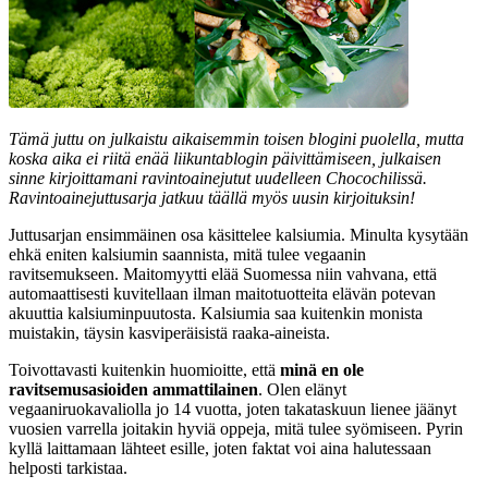
Tämä juttu on julkaistu aikaisemmin toisen blogini puolella, mutta
koska aika ei riitä enää liikuntablogin päivittämiseen, julkaisen
sinne kirjoittamani ravintoainejutut uudelleen Chocochilissä.
Ravintoainejuttusarja jatkuu täällä myös uusin kirjoituksin!
Juttusarjan ensimmäinen osa käsittelee kalsiumia. Minulta kysytään
ehkä eniten kalsiumin saannista, mitä tulee vegaanin
ravitsemukseen. Maitomyytti elää Suomessa niin vahvana, että
automaattisesti kuvitellaan ilman maitotuotteita elävän potevan
akuuttia kalsiuminpuutosta. Kalsiumia saa kuitenkin monista
muistakin, täysin kasviperäisistä raaka-aineista.
Toivottavasti kuitenkin huomioitte, että
minä en ole
ravitsemusasioiden ammattilainen
. Olen elänyt
vegaaniruokavaliolla jo 14 vuotta, joten takataskuun lienee jäänyt
vuosien varrella joitakin hyviä oppeja, mitä tulee syömiseen. Pyrin
kyllä laittamaan lähteet esille, joten faktat voi aina halutessaan
helposti tarkistaa.