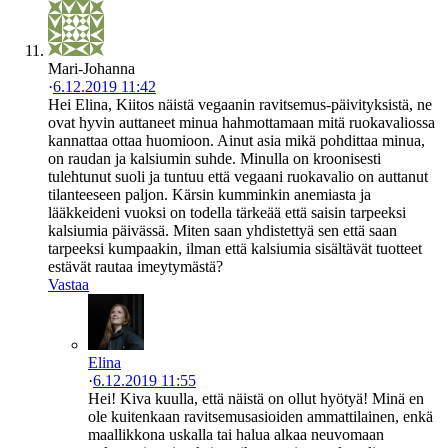
Mari-Johanna
·
6.12.2019 11:42
Hei Elina, Kiitos näistä vegaanin ravitsemus-päivityksistä, ne
ovat hyvin auttaneet minua hahmottamaan mitä ruokavaliossa
kannattaa ottaa huomioon. Ainut asia mikä pohdittaa minua,
on raudan ja kalsiumin suhde. Minulla on kroonisesti
tulehtunut suoli ja tuntuu että vegaani ruokavalio on auttanut
tilanteeseen paljon. Kärsin kumminkin anemiasta ja
lääkkeideni vuoksi on todella tärkeää että saisin tarpeeksi
kalsiumia päivässä. Miten saan yhdistettyä sen että saan
tarpeeksi kumpaakin, ilman että kalsiumia sisältävät tuotteet
estävät rautaa imeytymästä?
Vastaa
Elina
·
6.12.2019 11:55
Hei! Kiva kuulla, että näistä on ollut hyötyä! Minä en
ole kuitenkaan ravitsemusasioiden ammattilainen, enkä
maallikkona uskalla tai halua alkaa neuvomaan