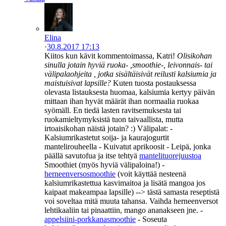
Elina
·
30.8.2017 17:13
Kiitos kun kävit kommentoimassa, Katri!
Olisikohan
sinulla jotain hyviä ruoka- ,smoothie-, leivonnais- tai
välipalaohjeita , jotka sisältäisivät reilusti kalsiumia ja
maistuisivat lapsille?
Kuten tuosta postauksessa
olevasta listauksesta huomaa, kalsiumia kertyy päivän
mittaan ihan hyvät määrät ihan normaalia ruokaa
syömäll. En tiedä lasten ravitsemuksesta tai
ruokamieltymyksistä tuon taivaallista, mutta
irtoaisikohan näistä jotain? :) Välipalat: -
Kalsiumrikastetut soija- ja kaurajogurtit
mantelirouheella - Kuivatut aprikoosit - Leipä, jonka
päällä savutofua ja itse tehtyä
mantelituorejuustoa
Smoothiet (myös hyviä välipaloina!) -
herneenversosmoothie
(voit käyttää nesteenä
kalsiumrikastettua kasvimaitoa ja lisätä mangoa jos
kaipaat makeampaa lapsille) --> tästä samasta reseptistä
voi soveltaa mitä muuta tahansa. Vaihda herneenversot
lehtikaaliin tai pinaattiin, mango ananakseen jne. -
appelsiini-porkkanasmoothie
- Soseuta