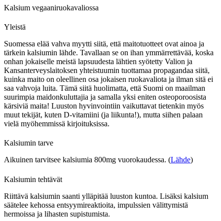
Kalsium vegaaniruokavaliossa
Yleistä
Suomessa elää vahva myytti siitä, että maitotuotteet ovat ainoa ja
tärkein kalsiumin lähde. Tavallaan se on ihan ymmärrettävää, koska
onhan jokaiselle meistä lapsuudesta lähtien syötetty Valion ja
Kansanterveyslaitoksen yhteistuumin tuottamaa propagandaa siitä,
kuinka maito on oleellinen osa jokaisen ruokavaliota ja ilman sitä ei
saa vahvoja luita. Tämä siitä huolimatta, että Suomi on maailman
suurimpia maidonkuluttajia ja samalla yksi eniten osteoporoosista
kärsiviä maita! Luuston hyvinvointiin vaikuttavat tietenkin myös
muut tekijät, kuten D-vitamiini (ja liikunta!), mutta siihen palaan
vielä myöhemmissä kirjoituksissa.
Kalsiumin tarve
Aikuinen tarvitsee kalsiumia 800mg vuorokaudessa. (
Lähde
)
Kalsiumin tehtävät
Riittävä kalsiumin saanti ylläpitää luuston kuntoa. Lisäksi kalsium
säätelee kehossa entsyymireaktioita, impulssien välittymistä
hermoissa ja lihasten supistumista.