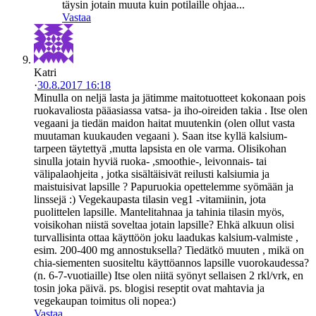
täysin jotain muuta kuin potilaille ohjaa...
Vastaa
Katri
·
30.8.2017 16:18
Minulla on neljä lasta ja jätimme maitotuotteet kokonaan pois
ruokavaliosta pääasiassa vatsa- ja iho-oireiden takia . Itse olen
vegaani ja tiedän maidon haitat muutenkin (olen ollut vasta
muutaman kuukauden vegaani ). Saan itse kyllä kalsium-
tarpeen täytettyä ,mutta lapsista en ole varma. Olisikohan
sinulla jotain hyviä ruoka- ,smoothie-, leivonnais- tai
välipalaohjeita , jotka sisältäisivät reilusti kalsiumia ja
maistuisivat lapsille ? Papuruokia opettelemme syömään ja
linssejä :) Vegekaupasta tilasin veg1 -vitamiinin, jota
puolittelen lapsille. Mantelitahnaa ja tahinia tilasin myös,
voisikohan niistä soveltaa jotain lapsille? Ehkä alkuun olisi
turvallisinta ottaa käyttöön joku laadukas kalsium-valmiste ,
esim. 200-400 mg annostuksella? Tiedätkö muuten , mikä on
chia-siementen suositeltu käyttöannos lapsille vuorokaudessa?
(n. 6-7-vuotiaille) Itse olen niitä syönyt sellaisen 2 rkl/vrk, en
tosin joka päivä. ps. blogisi reseptit ovat mahtavia ja
vegekaupan toimitus oli nopea:)
Vastaa