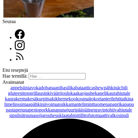
Seuraa
Etsi reseptejä
Hae termillä:
Avainsanat
appelsiini
avokado
banaani
basilika
bataatti
cashewpähkinä
chili
gluteeniton
grillaus
inkivääri
joulu
kaakaojauhe
kaneli
kaurahiutale
kaurakerma
kesäkurpitsa
kikherne
kookosmaito
korianteri
lehtitaikina
lime
linssi
maapähkinävoi
mansikka
manteli
minttu
omena
paprika
papu
pasta
peruna
pesto
porkkana
punajuuri
pääsiäinen
ravintohiivahiutale
sipuli
sitruuna
soijarouhe
suklaa
tahini
tilli
tofu
tomaatti
valkosipuli