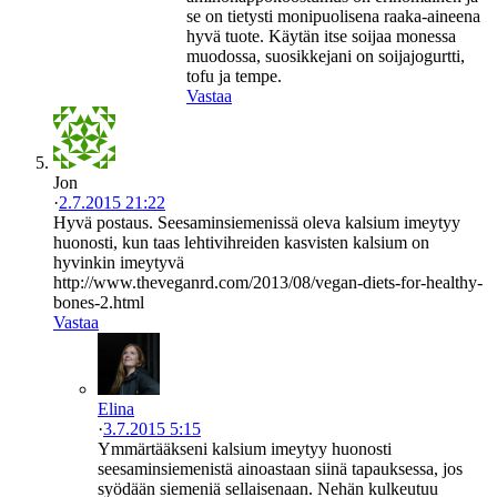
se on tietysti monipuolisena raaka-aineena
hyvä tuote. Käytän itse soijaa monessa
muodossa, suosikkejani on soijajogurtti,
tofu ja tempe.
Vastaa
Jon
·
2.7.2015 21:22
Hyvä postaus. Seesaminsiemenissä oleva kalsium imeytyy
huonosti, kun taas lehtivihreiden kasvisten kalsium on
hyvinkin imeytyvä
http://www.theveganrd.com/2013/08/vegan-diets-for-healthy-
bones-2.html
Vastaa
Elina
·
3.7.2015 5:15
Ymmärtääkseni kalsium imeytyy huonosti
seesaminsiemenistä ainoastaan siinä tapauksessa, jos
syödään siemeniä sellaisenaan. Nehän kulkeutuu