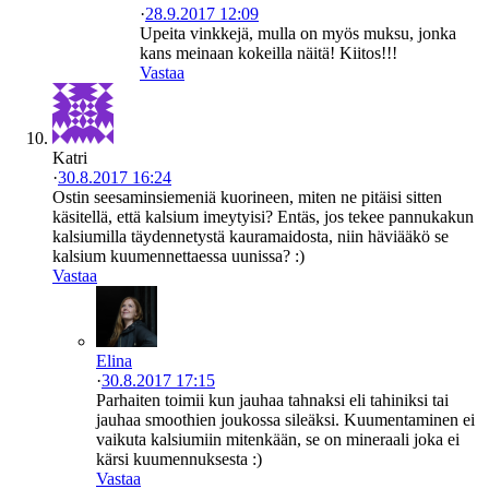
·
28.9.2017 12:09
Upeita vinkkejä, mulla on myös muksu, jonka
kans meinaan kokeilla näitä! Kiitos!!!
Vastaa
Katri
·
30.8.2017 16:24
Ostin seesaminsiemeniä kuorineen, miten ne pitäisi sitten
käsitellä, että kalsium imeytyisi? Entäs, jos tekee pannukakun
kalsiumilla täydennetystä kauramaidosta, niin häviääkö se
kalsium kuumennettaessa uunissa? :)
Vastaa
Elina
·
30.8.2017 17:15
Parhaiten toimii kun jauhaa tahnaksi eli tahiniksi tai
jauhaa smoothien joukossa sileäksi. Kuumentaminen ei
vaikuta kalsiumiin mitenkään, se on mineraali joka ei
kärsi kuumennuksesta :)
Vastaa