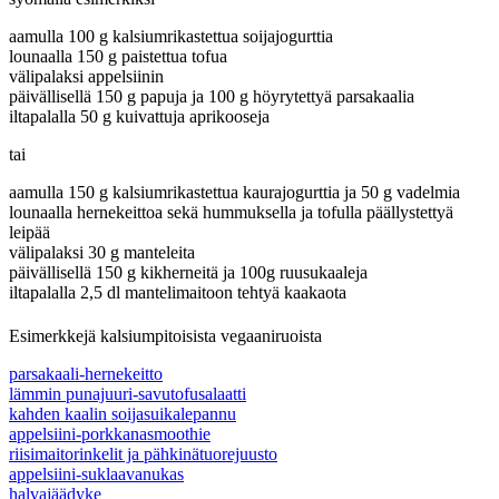
aamulla 100 g kalsiumrikastettua soijajogurttia
lounaalla 150 g paistettua tofua
välipalaksi appelsiinin
päivällisellä 150 g papuja ja 100 g höyrytettyä parsakaalia
iltapalalla 50 g kuivattuja aprikooseja
tai
aamulla 150 g kalsiumrikastettua kaurajogurttia ja 50 g vadelmia
lounaalla hernekeittoa sekä hummuksella ja tofulla päällystettyä
leipää
välipalaksi 30 g manteleita
päivällisellä 150 g kikherneitä ja 100g ruusukaaleja
iltapalalla 2,5 dl mantelimaitoon tehtyä kaakaota
Esimerkkejä kalsiumpitoisista vegaaniruoista
parsakaali-hernekeitto
lämmin punajuuri-savutofusalaatti
kahden kaalin soijasuikalepannu
appelsiini-porkkanasmoothie
riisimaitorinkelit ja pähkinätuorejuusto
appelsiini-suklaavanukas
halvajäädyke