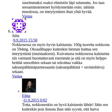
suurimmaksi osaksi elimistön läpi sulamatta. Jos taas
seesaminsiemenet hyödynnetään esim. tahinin
muodossa, on imeytyminen ihan yhtä hyvää.
Vastaa
Juha
·
9.9.2015 15:58
Nokkosessa on myös hyvin kalsiumia: 100g tuoretta nokkosta
on 594mg. Oksaalihappo kuitenkin hieman haittaa sen
imeytymistä (muistaakseni). Kuivatussa nokkosessa kalsiumia
siis varmasti huomattavasti enemmän ja sitä on myös helppo
heittää smoothien sekaan tai sekoittaa vaikka
saksanpähkinäparmesaanin (saksanpähkinä + ravintohiiva)
sekaan.
Vastaa
Elina
·
11.9.2015 0:02
Totta, nokkonenkin on hyvä kalsiumin lähde! Jätin sen
kuitenkin pois listasta ihan siitä syystä, että harva