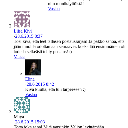
niin monikäyttöistä!
Vastaa
Liisa Kivi
·
28.6.2015 8:37
Tosi kiva, että teet tällasen postaussarjan! Ja pakko sanoa, että
jään innollla odottamaan seuraavia, koska tää ensimmäinen oli
todella selkeästi tehty postaus! :)
Vastaa
Elina
·
28.6.2015 8:42
Kiva kuulla, että tuli tarpeeseen :)
Vastaa
Maya
·
28.6.2015 15:03
Totta joka sana! Mitä varsinkin Valion levittämään