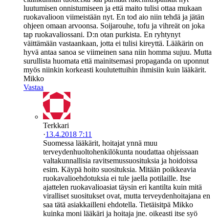
luutumisen onnistumiseen ja että maito tulisi ottaa mukaan
ruokavalioon viimeistään nyt. En tod aio niin tehdä ja jätän
ohjeen omaan arvoonsa. Soijarouhe, tofu ja vihreät on joka
tap ruokavaliossani. D:n otan purkista. En ryhtynyt
väittämään vastaankaan, jotta ei tulisi kireyttä. Lääkärin on
hyvä antaa sanoa se viimeinen sana niin homma sujuu. Mutta
surullista huomata että mainitsemasi propaganda on uponnut
myös niinkin korkeasti koulutettuihin ihmisiin kuin lääkärit.
Mikko
Vastaa
Terkkari
·
13.4.2018 7:11
Suomessa lääkärit, hoitajat ynnä muu
terveydenhuoltohenkilökunta noudattaa ohjeissaan
valtakunnallisia ravitsemussuosituksia ja hoidoissa
esim. Käypä hoito suosituksia. Mitään poikkeavia
ruokavalioehdotuksia ei tule jaella potilaille. Itse
ajattelen ruokavalioasiat täysin eri kantilta kuin mitä
viralliset suositukset ovat, mutta terveydenhoitajana en
saa tätä asiakkailleni ehdotella. Tietäisitpä Mikko
kuinka moni lääkäri ja hoitaja jne. oikeasti itse syö