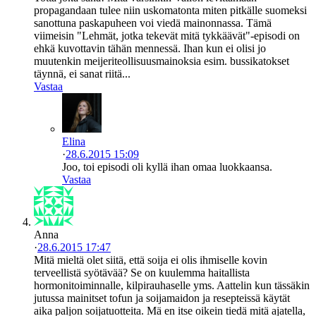
propagandaan tulee niin uskomatonta miten pitkälle suomeksi
sanottuna paskapuheen voi viedä mainonnassa. Tämä
viimeisin "Lehmät, jotka tekevät mitä tykkäävät"-episodi on
ehkä kuvottavin tähän mennessä. Ihan kun ei olisi jo
muutenkin meijeriteollisuusmainoksia esim. bussikatokset
täynnä, ei sanat riitä...
Vastaa
Elina
·
28.6.2015 15:09
Joo, toi episodi oli kyllä ihan omaa luokkaansa.
Vastaa
Anna
·
28.6.2015 17:47
Mitä mieltä olet siitä, että soija ei olis ihmiselle kovin
terveellistä syötävää? Se on kuulemma haitallista
hormonitoiminnalle, kilpirauhaselle yms. Aattelin kun tässäkin
jutussa mainitset tofun ja soijamaidon ja resepteissä käytät
aika paljon soijatuotteita. Mä en itse oikein tiedä mitä ajatella,