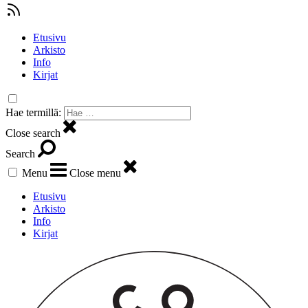
Etusivu
Arkisto
Info
Kirjat
Hae termillä:
Close search
Search
Menu
Close menu
Etusivu
Arkisto
Info
Kirjat