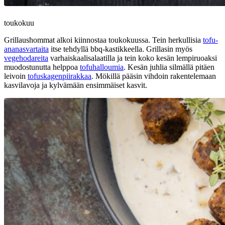
toukokuu
Grillaushommat alkoi kiinnostaa toukokuussa. Tein herkullisia
tofu-
ananasvartaita
itse tehdyllä bbq-kastikkeella. Grillasin myös
vegehodareita
varhaiskaalisalaatilla ja tein koko kesän lempiruoaksi
muodostunutta helppoa
tofuhalloumia
. Kesän juhlia silmällä pitäen
leivoin
tofuskagenpiirakkaa
. Mökillä pääsin vihdoin rakentelemaan
kasvilavoja ja kylvämään ensimmäiset kasvit.