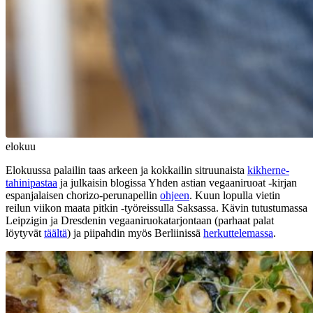
elokuu
Elokuussa palailin taas arkeen ja kokkailin sitruunaista
kikherne-
tahinipastaa
ja julkaisin blogissa Yhden astian vegaaniruoat -kirjan
espanjalaisen chorizo-perunapellin
ohjeen
. Kuun lopulla vietin
reilun viikon maata pitkin -työreissulla Saksassa. Kävin tutustumassa
Leipzigin ja Dresdenin vegaaniruokatarjontaan (parhaat palat
löytyvät
täältä
) ja piipahdin myös Berliinissä
herkuttelemassa
.