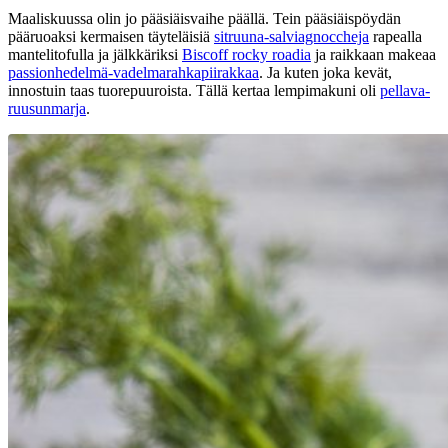
Maaliskuussa olin jo pääsiäisvaihe päällä. Tein pääsiäispöydän
pääruoaksi kermaisen täyteläisiä
sitruuna-salviagnoccheja
rapealla
mantelitofulla ja jälkkäriksi
Biscoff rocky roadia
ja raikkaan makeaa
passionhedelmä-vadelmarahkapiirakkaa
. Ja kuten joka kevät,
innostuin taas tuorepuuroista. Tällä kertaa lempimakuni oli
pellava-
ruusunmarja
.