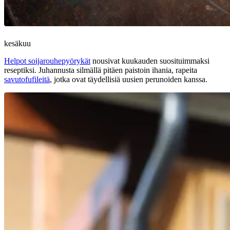
kesäkuu
Helpot soijarouhepyörykät
nousivat kuukauden suosituimmaksi
reseptiksi. Juhannusta silmällä pitäen paistoin ihania, rapeita
savutofufileitä
, jotka ovat täydellisiä uusien perunoiden kanssa.