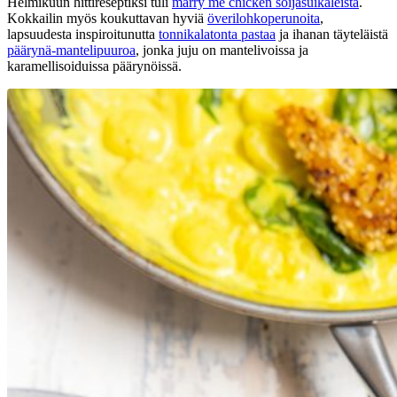
Helmikuun hittireseptiksi tuli
marry me chicken soijasuikaleista
.
Kokkailin myös koukuttavan hyviä
överilohkoperunoita
,
lapsuudesta inspiroitunutta
tonnikalatonta pastaa
ja ihanan täyteläistä
päärynä-mantelipuuroa
, jonka juju on mantelivoissa ja
karamellisoiduissa päärynöissä.