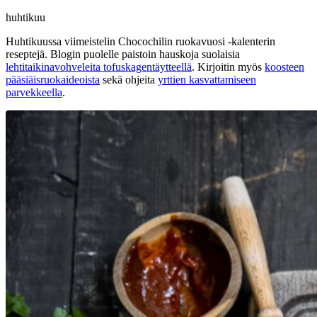
huhtikuu
Huhtikuussa viimeistelin Chocochilin ruokavuosi -kalenterin
reseptejä. Blogin puolelle paistoin hauskoja suolaisia
lehtitaikinavohveleita tofuskagentäytteellä
. Kirjoitin myös
koosteen
pääsiäisruokaideoista
sekä ohjeita
yrttien kasvattamiseen
parvekkeella
.