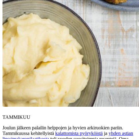
TAMMIKUU
Joulun jälkeen palailin helppojen ja hyvien arkiruokien pariin.
Tammikuussa kehitellyistä
kalattomista pyöryköistä
ja
yhden astian
linssimakaronilaatikosta
tuli vuoden suosituimpia reseptejä. Oma