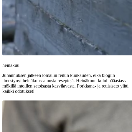
heinäkuu
Juhannuksen jälkeen lomailin reilun kuukauden, eikä blogiin
ilmestynyt heinäkuussa uusia reseptejä. Heinäkuun kului pääasiassa
mökillä intoillen satoisasta kasvilavasta. Porkkana- ja retiisisato ylitti
kaikki odotukset!