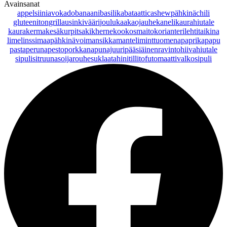
Avainsanat
appelsiini
avokado
banaani
basilika
bataatti
cashewpähkinä
chili
gluteeniton
grillaus
inkivääri
joulu
kaakaojauhe
kaneli
kaurahiutale
kaurakerma
kesäkurpitsa
kikherne
kookosmaito
korianteri
lehtitaikina
lime
linssi
maapähkinävoi
mansikka
manteli
minttu
omena
paprika
papu
pasta
peruna
pesto
porkkana
punajuuri
pääsiäinen
ravintohiivahiutale
sipuli
sitruuna
soijarouhe
suklaa
tahini
tilli
tofu
tomaatti
valkosipuli