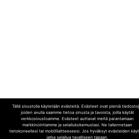
Tällä sivustolla käytetään evästeitä. Evästeet ovat pieniä tiedostoj
joiden avulla saamme tietoa sinusta ja tavoista, joilla käytät
verkkosivustoamme. Evästeet auttavat meitä parantamaan
markkinointiamme ja selailukokemustasi. Ne tallennetaan
tietokoneellesi tai mobiililaitteeseesi. Jos hyväksyt evästeiden käy
jatka selailua tavalliseen tapaan.