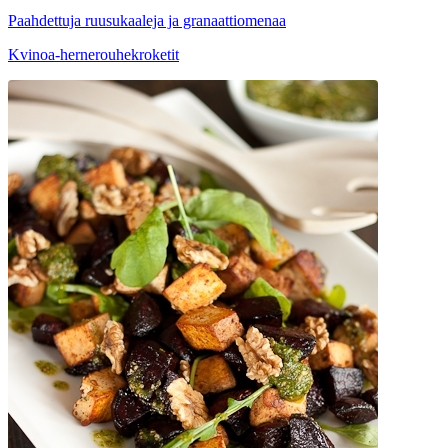
Paahdettuja ruusukaaleja ja granaattiomenaa
Kvinoa-hernerouhekroketit