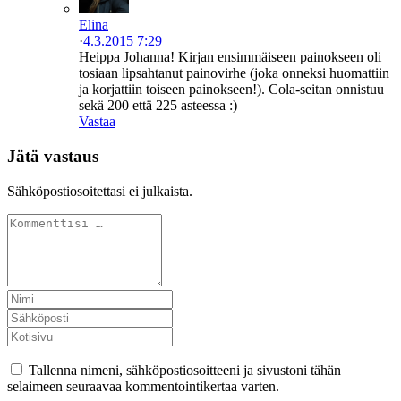
Elina
·
4.3.2015 7:29
Heippa Johanna! Kirjan ensimmäiseen painokseen oli
tosiaan lipsahtanut painovirhe (joka onneksi huomattiin
ja korjattiin toiseen painokseen!). Cola-seitan onnistuu
sekä 200 että 225 asteessa :)
Vastaa
Jätä vastaus
Sähköpostiosoitettasi ei julkaista.
Tallenna nimeni, sähköpostiosoitteeni ja sivustoni tähän
selaimeen seuraavaa kommentointikertaa varten.