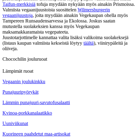
Taifun-merkkisiä
tofuja myydään nykyään myös ainakin Prismoissa.
Valmiista vegaanijuustoista suosittelen
Wilmersburgerin
vegaanijuustoja
, joita myydään ainakin Vegekaupan ohella myös
Tampereen Runsaudensarvessa ja Ekolossa. Joskus saatan
mutustella suolakeksien kanssa myös Vegekaupan
maksamakkaramaista vegepateeta.
Juustotarjottimelle kannattaa valita lisäksi valikoima suolakeksejä
(listaus kaupan valmiista kekseistä löytyy
täältä
), viinirypäleitä ja
oliiveja.
Chocochilin jouluruoat
Lämpimät ruoat
Vegaanin joulukinkku
Punajuuripyörykät
Lämmin punajuuri-savutofusalaatti
Kvinoa-porkkanalaatikko
Uuniviikunat
Kuorineen paahdetut maa-artisokat