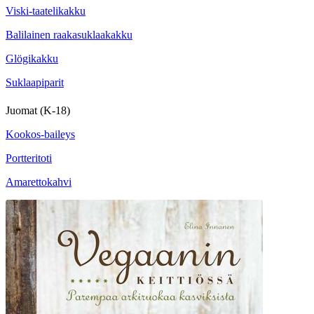
Viski-taatelikakku
Balilainen raakasuklaakakku
Glögikakku
Suklaapiparit
Juomat (K-18)
Kookos-baileys
Portteritoti
Amarettokahvi