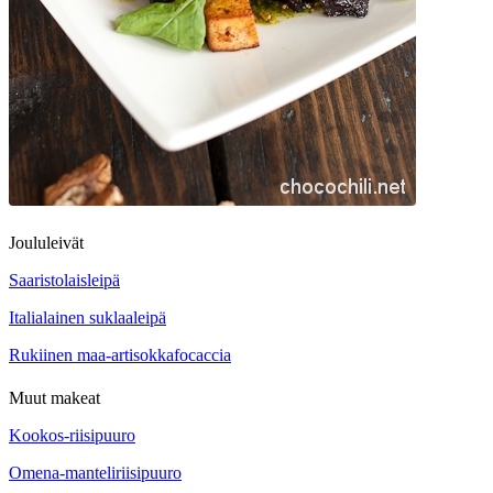
Joululeivät
Saaristolaisleipä
Italialainen suklaaleipä
Rukiinen maa-artisokkafocaccia
Muut makeat
Kookos-riisipuuro
Omena-manteliriisipuuro