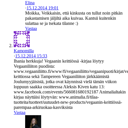
Elina
·
15.12.2014 19:01
Moikka, Veikkaisin, että kinkusta on tullut noin pitkän
pakastamisen jäljiltä aika kuivaa. Kantsii kuitenkin
sulattaa se ja tsekata tilanne :)
Vastaa
Kamomilla
·
15.12.2014 15:33
Ihania herkkuja! Vegaanin keittiössä -kirjaa löytyy
Vegaaniliiton puodista:
www.vegaaniliitto.fi/www/fi/vegaaniliitto/vegaanipuoti/kirjat/v
keittiossa sekä Tampereen Vegaaniliiton järkkäämistä
Joulumyyjäisistä, jotka ovat käynnissä vielä tämän viikon
loppuun saakka osoitteessa Aleksis Kiven katu 13:
www.facebook.com/events/566081680192187 Animalialtakin
kirjaa näyttäisi löytyvän: www.animalia.fi/tilaa-
tuotteita/tuotteet/uutuudet-new-products/vegaanin-keittiössä-
parempaa-arkiruokaa-kasviksista
Vastaa