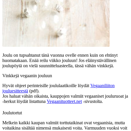
Joulu on tupsahtanut tänä vuonna ovelle ennen kuin on ehtinyt
huomatakaan. Enää reilu viikko jouluun! Jos eläinystävällinen
joulupöytä on vielä suunnitteluasteella, tässä vähän vinkkejä.
Vinkkejä vegaanin jouluun
Hyvät ohjeet perinteisille joululaatikoille löydät
Vegaaniliiton
jouluesitteestä
(pdf).
Jos haluat vähän oikaista, kauppojen valmiit vegaaniset jouluruoat ja
-herkut löydät listattuna
Vegaanituotteet.net
-sivustolta.
Joulutortut
Melkein kaikki kaupan valmiit torttutaikinat ovat vegaanisia, mutta
voitaikina sisältää nimensä mukaisesti voita. Varmuuden vuoksi voit