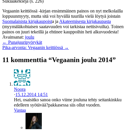
Suklaakeksejä (s. 226)
Vegaanin keittiössä -kirjan ensimmäinen painos on nyt melkolailla
loppuunmyyty, mutta sitä voi hyvällä tuurilla vielä löytyä joistain
Suomalaisista kirjakaupoist
a ja
Akateemisesta kirjakaupasta
(myymäläkohtaisen saatavuuden voi tarkistaa nettisivuilta). Toinen
painos on juuri tekeillä ja ehtinee kauppoihin heti alkuvuodesta!
Avainsanat:
joulu
← Punajuuripyörykät
Pika-arvonta: Vegaanin keittiössä →
11 kommenttia “Vegaanin joulu 2014”
Noora
·
15.12.2014 14:51
Hei, osaisitko sanoa onko viime jouluna tehty seitankinkku
edelleen syötävää?pakkasessa siis ollut vuoden.
Vastaa