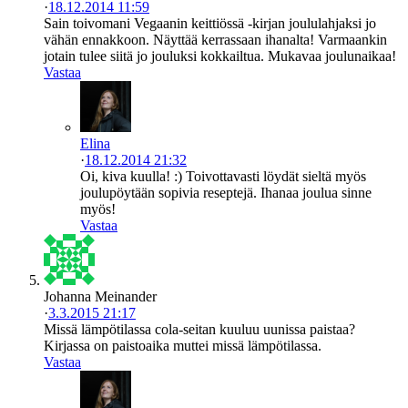
·
18.12.2014 11:59
Sain toivomani Vegaanin keittiössä -kirjan joululahjaksi jo
vähän ennakkoon. Näyttää kerrassaan ihanalta! Varmaankin
jotain tulee siitä jo jouluksi kokkailtua. Mukavaa joulunaikaa!
Vastaa
Elina
·
18.12.2014 21:32
Oi, kiva kuulla! :) Toivottavasti löydät sieltä myös
joulupöytään sopivia reseptejä. Ihanaa joulua sinne
myös!
Vastaa
Johanna Meinander
·
3.3.2015 21:17
Missä lämpötilassa cola-seitan kuuluu uunissa paistaa?
Kirjassa on paistoaika muttei missä lämpötilassa.
Vastaa