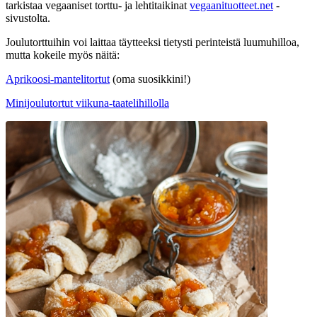
tarkistaa vegaaniset torttu- ja lehtitaikinat
vegaanituotteet.net
-
sivustolta.
Joulutorttuihin voi laittaa täytteeksi tietysti perinteistä luumuhilloa,
mutta kokeile myös näitä:
Aprikoosi-mantelitortut
(oma suosikkini!)
Minijoulutortut viikuna-taatelihillolla