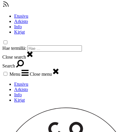
Etusivu
Arkisto
Info
Kirjat
Hae termillä:
Close search
Search
Menu
Close menu
Etusivu
Arkisto
Info
Kirjat