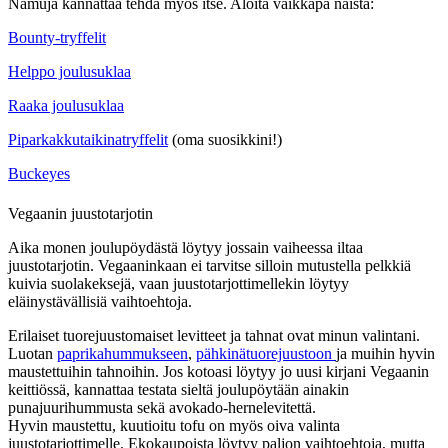
Namuja kannattaa tehdä myös itse. Aloita vaikkapa näistä:
Bounty-tryffelit
Helppo joulusuklaa
Raaka joulusuklaa
Piparkakkutaikinatryffelit
(oma suosikkini!)
Buckeyes
Vegaanin juustotarjotin
Aika monen joulupöydästä löytyy jossain vaiheessa iltaa
juustotarjotin. Vegaaninkaan ei tarvitse silloin mutustella pelkkiä
kuivia suolakeksejä, vaan juustotarjottimellekin löytyy
eläinystävällisiä vaihtoehtoja.
Erilaiset tuorejuustomaiset levitteet ja tahnat ovat minun valintani.
Luotan
paprikahummukseen
,
pähkinätuorejuustoon
ja muihin hyvin
maustettuihin tahnoihin. Jos kotoasi löytyy jo uusi kirjani Vegaanin
keittiössä, kannattaa testata sieltä joulupöytään ainakin
punajuurihummusta sekä avokado-hernelevitettä.
Hyvin maustettu, kuutioitu tofu on myös oiva valinta
juustotarjottimelle. Ekokaupoista löytyy paljon vaihtoehtoja, mutta