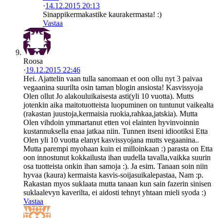
·
14.12.2015 20:13
Sinappikermakastike kaurakermasta! :)
Vastaa
Roosa
·
19.12.2015 22:46
Hei. Ajattelin vaan tulla sanomaan et oon ollu nyt 3 paivaa
vegaanina suurilta osin taman blogin ansiosta! Kasvissyoja
Olen ollut Jo alakouluikaisesta asti(yli 10 vuotta). Mutts
jotenkin aika maitotuotteista luopuminen on tuntunut vaikealta
(rakastan juustoja,kermaisia ruokia,rahkaa,jatskia). Mutta
Olen vihdoin ymmartanut etten voi elainten hyvinvoinnin
kustannuksella enaa jatkaa niin. Tunnen itseni idiootiksi Etta
Olen yli 10 vuotta elanyt kasvissyojana mutts vegaanina..
Mutta parempi myohaan kuin ei milloinkaan :) parasta on Etta
oon innostunut kokkailusta ihan uudella tavalla,vaikka suurin
osa tuotteista onkin ihan samoja :). Ja esim. Tanaan soin niin
hyvaa (kaura) kermaista kasvis-soijasuikalepastaa, Nam :p.
Rakastan myos suklaata mutta tanaan kun sain fazerin sinisen
suklaalevyn kaverilta, ei aidosti tehnyt yhtaan mieli syoda :)
Vastaa