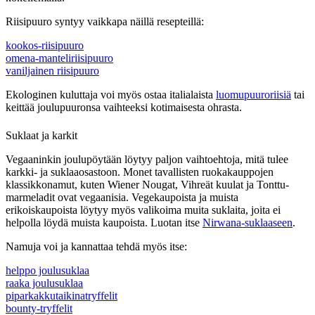
Riisipuuro syntyy vaikkapa näillä resepteillä:
kookos-riisipuuro
omena-manteliriisipuuro
vaniljainen riisipuuro
Ekologinen kuluttaja voi myös ostaa italialaista
luomupuuroriisiä
tai
keittää joulupuuronsa vaihteeksi kotimaisesta ohrasta.
Suklaat ja karkit
Vegaaninkin joulupöytään löytyy paljon vaihtoehtoja, mitä tulee
karkki- ja suklaaosastoon. Monet tavallisten ruokakauppojen
klassikkonamut, kuten Wiener Nougat, Vihreät kuulat ja Tonttu-
marmeladit ovat vegaanisia. Vegekaupoista ja muista
erikoiskaupoista löytyy myös valikoima muita suklaita, joita ei
helpolla löydä muista kaupoista. Luotan itse
Nirwana-suklaaseen
.
Namuja voi ja kannattaa tehdä myös itse:
helppo joulusuklaa
raaka joulusuklaa
piparkakkutaikinatryffelit
bounty-tryffelit