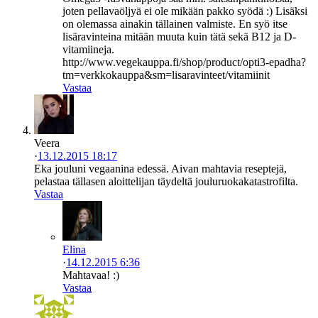
joten pellavaöljyä ei ole mikään pakko syödä :) Lisäksi
on olemassa ainakin tällainen valmiste. En syö itse
lisäravinteina mitään muuta kuin tätä sekä B12 ja D-
vitamiineja.
http://www.vegekauppa.fi/shop/product/opti3-epadha?
tm=verkkokauppa&sm=lisaravinteet/vitamiinit
Vastaa
Veera
·
13.12.2015 18:17
Eka jouluni vegaanina edessä. Aivan mahtavia reseptejä,
pelastaa tällasen aloittelijan täydeltä jouluruokakatastrofilta.
Vastaa
Elina
·
14.12.2015 6:36
Mahtavaa! :)
Vastaa