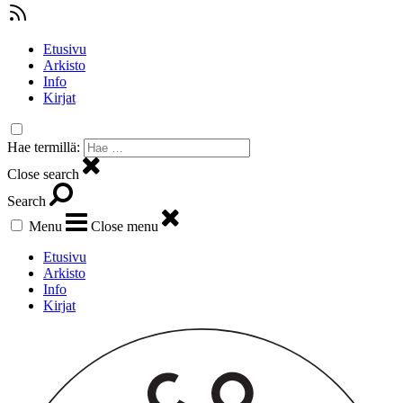
Etusivu
Arkisto
Info
Kirjat
Hae termillä:
Close search
Search
Menu
Close menu
Etusivu
Arkisto
Info
Kirjat