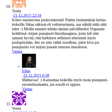
Tuula
·
21.12.2015 22:18
Kiitos maistuvista jouluvinkeistä! Päätin ensimmäistä kertaa
kokeilla Sikaa säkissä eli valmisseitania, saa nähdä mitä siitä
tulee :) Meillä muuten tehtiin tänään päivälliseksi Vegaanin
keittiössä -kirjan punajuuri-linssilasagnea, josta tuli niin
sairaan hyvää, että harkitsen sellaisen tekemistä myös
joulupöytään. Itse en niin välitä rosollista, joten kiva jos
punajuurta voi tarjota jossain muussa muodossa.
Vastaa
Elina
·
22.12.2015 6:38
Mahtavaa! :) Kannattaa kokeilla myös tuota punajuuri-
savutofusalaattia, jos rosolli ei uppoa.
Vastaa
Veera