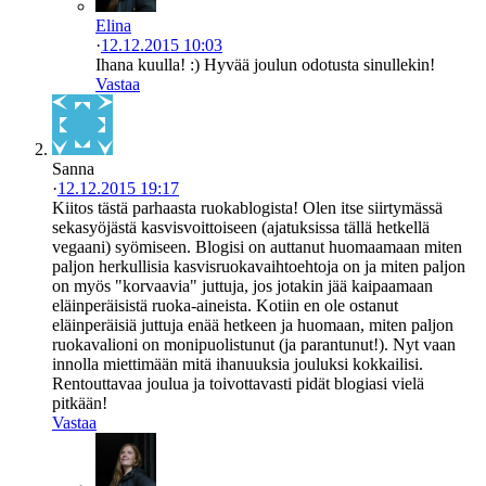
Elina
·
12.12.2015 10:03
Ihana kuulla! :) Hyvää joulun odotusta sinullekin!
Vastaa
Sanna
·
12.12.2015 19:17
Kiitos tästä parhaasta ruokablogista! Olen itse siirtymässä
sekasyöjästä kasvisvoittoiseen (ajatuksissa tällä hetkellä
vegaani) syömiseen. Blogisi on auttanut huomaamaan miten
paljon herkullisia kasvisruokavaihtoehtoja on ja miten paljon
on myös "korvaavia" juttuja, jos jotakin jää kaipaamaan
eläinperäisistä ruoka-aineista. Kotiin en ole ostanut
eläinperäisiä juttuja enää hetkeen ja huomaan, miten paljon
ruokavalioni on monipuolistunut (ja parantunut!). Nyt vaan
innolla miettimään mitä ihanuuksia jouluksi kokkailisi.
Rentouttavaa joulua ja toivottavasti pidät blogiasi vielä
pitkään!
Vastaa