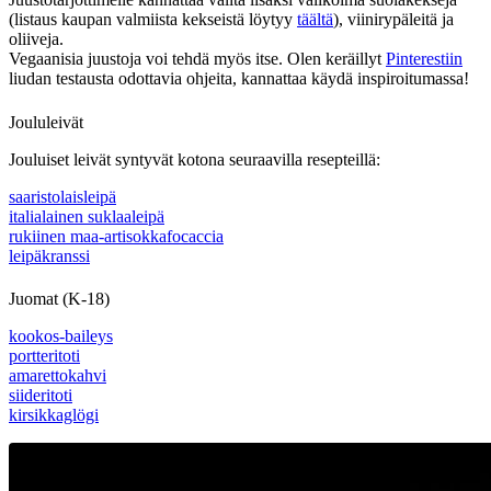
(listaus kaupan valmiista kekseistä löytyy
täältä
), viinirypäleitä ja
oliiveja.
Vegaanisia juustoja voi tehdä myös itse. Olen keräillyt
Pinterestiin
liudan testausta odottavia ohjeita, kannattaa käydä inspiroitumassa!
Joululeivät
Jouluiset leivät syntyvät kotona seuraavilla resepteillä:
saaristolaisleipä
italialainen suklaaleipä
rukiinen maa-artisokkafocaccia
leipäkranssi
Juomat (K-18)
kookos-baileys
portteritoti
amarettokahvi
siideritoti
kirsikkaglögi