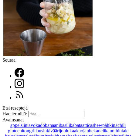
Seuraa
Etsi reseptejä
Hae termillä:
Avainsanat
appelsiini
avokado
banaani
basilika
bataatti
cashewpähkinä
chili
gluteeniton
grillaus
inkivääri
joulu
kaakaojauhe
kaneli
kaurahiutale