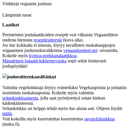
Vinkkejä vegaanin jouluun
Lämpimät ruoat
Laatikot
Perinteisten joululaatikoiden reseptit voit vilkaista Vegaaniliiton
uudesta hienosta
reseptiesitteestä
(kuva alla).
Jos itse kokkailu ei innosta, löytyy tavallisten ruokakauppojen
vegaaninen jouluruokavalikoima
vegaanituotteet.net
-sivustolta.
Kokeile myös
kvinoa-porkkanalaatikkoa
.
Mausteinen bataatti-kikhernevuoka
sopii sekin loistavasti
joulupöytään!
Kinkut
Valmiita vegekinkkuja löytyy esimerkiksi Vegekaupoista ja joistakin
isommista ruokakaupoista. Kokeile myös valmista
seitankinkkuainesta
, jolla saat pyöräytettyä oman kinkun
kädenkäänteessä.
Seitankinkku on helppo tehdä myös itse alusta asti. Ohjeen löydät
täältä
.
Voit kokeilla myös kuorrutettua kuorrutettua
savutofukinkkua
(maku.fi).