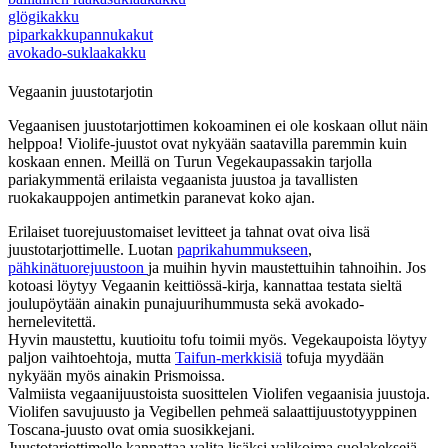
glögikakku
piparkakkupannukakut
avokado-suklaakakku
Vegaanin juustotarjotin
Vegaanisen juustotarjottimen kokoaminen ei ole koskaan ollut näin
helppoa! Violife-juustot ovat nykyään saatavilla paremmin kuin
koskaan ennen. Meillä on Turun Vegekaupassakin tarjolla
pariakymmentä erilaista vegaanista juustoa ja tavallisten
ruokakauppojen antimetkin paranevat koko ajan.
Erilaiset tuorejuustomaiset levitteet ja tahnat ovat oiva lisä
juustotarjottimelle. Luotan
paprikahummukseen
,
pähkinätuorejuustoon
ja muihin hyvin maustettuihin tahnoihin. Jos
kotoasi löytyy Vegaanin keittiössä-kirja, kannattaa testata sieltä
joulupöytään ainakin punajuurihummusta sekä avokado-
hernelevitettä.
Hyvin maustettu, kuutioitu tofu toimii myös. Vegekaupoista löytyy
paljon vaihtoehtoja, mutta
Taifun-merkkisiä
tofuja myydään
nykyään myös ainakin Prismoissa.
Valmiista vegaanijuustoista suosittelen Violifen vegaanisia juustoja.
Violifen savujuusto ja Vegibellen pehmeä salaattijuustotyyppinen
Toscana-juusto ovat omia suosikkejani.
Juustotarjottimelle kannattaa valita lisäksi valikoima suolakeksejä