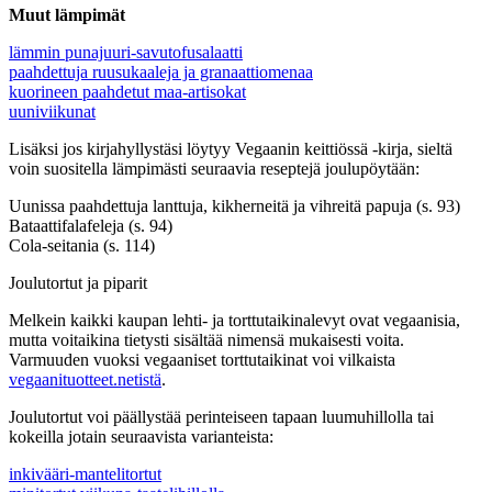
Muut lämpimät
lämmin punajuuri-savutofusalaatti
paahdettuja ruusukaaleja ja granaattiomenaa
kuorineen paahdetut maa-artisokat
uuniviikunat
Lisäksi jos kirjahyllystäsi löytyy Vegaanin keittiössä -kirja, sieltä
voin suositella lämpimästi seuraavia reseptejä joulupöytään:
Uunissa paahdettuja lanttuja, kikherneitä ja vihreitä papuja (s. 93)
Bataattifalafeleja (s. 94)
Cola-seitania (s. 114)
Joulutortut ja piparit
Melkein kaikki kaupan lehti- ja torttutaikinalevyt ovat vegaanisia,
mutta voitaikina tietysti sisältää nimensä mukaisesti voita.
Varmuuden vuoksi vegaaniset torttutaikinat voi vilkaista
vegaanituotteet.netistä
.
Joulutortut voi päällystää perinteiseen tapaan luumuhillolla tai
kokeilla jotain seuraavista varianteista:
inkivääri-mantelitortut