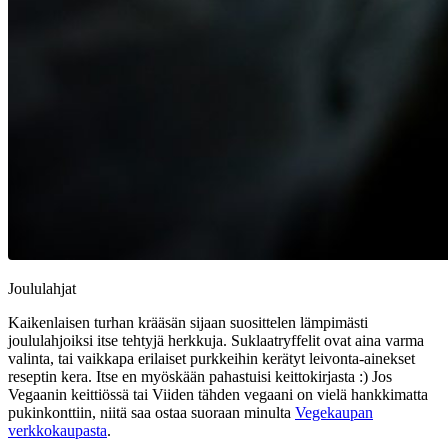
Joululahjat
Kaikenlaisen turhan krääsän sijaan suosittelen lämpimästi
joululahjoiksi itse tehtyjä herkkuja. Suklaatryffelit ovat aina varma
valinta, tai vaikkapa erilaiset purkkeihin kerätyt leivonta-ainekset
reseptin kera. Itse en myöskään pahastuisi keittokirjasta :) Jos
Vegaanin keittiössä tai Viiden tähden vegaani on vielä hankkimatta
pukinkonttiin, niitä saa ostaa suoraan minulta
Vegekaupan
verkkokaupasta
.