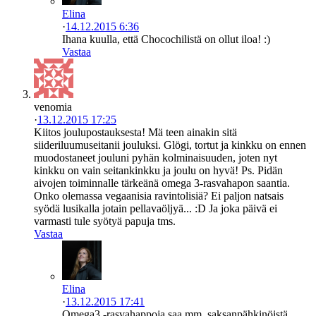
Elina
·
14.12.2015 6:36
Ihana kuulla, että Chocochilistä on ollut iloa! :)
Vastaa
venomia
·
13.12.2015 17:25
Kiitos joulupostauksesta! Mä teen ainakin sitä
siideriluumuseitanii jouluksi. Glögi, tortut ja kinkku on ennen
muodostaneet jouluni pyhän kolminaisuuden, joten nyt
kinkku on vain seitankinkku ja joulu on hyvä! Ps. Pidän
aivojen toiminnalle tärkeänä omega 3-rasvahapon saantia.
Onko olemassa vegaanisia ravintolisiä? Ei paljon natsais
syödä lusikalla jotain pellavaöljyä... :D Ja joka päivä ei
varmasti tule syötyä papuja tms.
Vastaa
Elina
·
13.12.2015 17:41
Omega3 -rasvahappoja saa mm. saksanpähkinöistä,