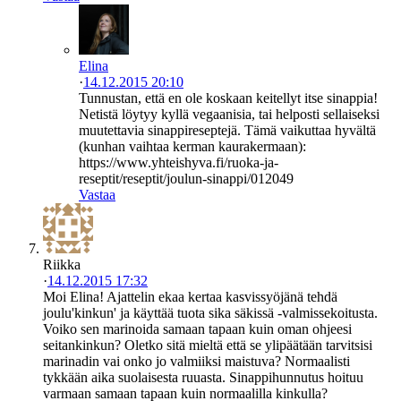
Elina
·
14.12.2015 20:10
Tunnustan, että en ole koskaan keitellyt itse sinappia!
Netistä löytyy kyllä vegaanisia, tai helposti sellaiseksi
muutettavia sinappireseptejä. Tämä vaikuttaa hyvältä
(kunhan vaihtaa kerman kaurakermaan):
https://www.yhteishyva.fi/ruoka-ja-
reseptit/reseptit/joulun-sinappi/012049
Vastaa
Riikka
·
14.12.2015 17:32
Moi Elina! Ajattelin ekaa kertaa kasvissyöjänä tehdä
joulu'kinkun' ja käyttää tuota sika säkissä -valmissekoitusta.
Voiko sen marinoida samaan tapaan kuin oman ohjeesi
seitankinkun? Oletko sitä mieltä että se ylipäätään tarvitsisi
marinadin vai onko jo valmiiksi maistuva? Normaalisti
tykkään aika suolaisesta ruuasta. Sinappihunnutus hoituu
varmaan samaan tapaan kuin normaalilla kinkulla?