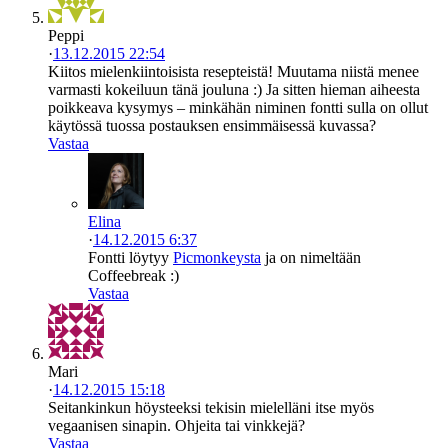
Peppi
·
13.12.2015 22:54
Kiitos mielenkiintoisista resepteistä! Muutama niistä menee
varmasti kokeiluun tänä jouluna :) Ja sitten hieman aiheesta
poikkeava kysymys – minkähän niminen fontti sulla on ollut
käytössä tuossa postauksen ensimmäisessä kuvassa?
Vastaa
Elina
·
14.12.2015 6:37
Fontti löytyy
Picmonkeysta
ja on nimeltään
Coffeebreak :)
Vastaa
Mari
·
14.12.2015 15:18
Seitankinkun höysteeksi tekisin mielelläni itse myös
vegaanisen sinapin. Ohjeita tai vinkkejä?
Vastaa