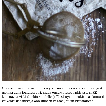
Chocochiliin ei ole nyt tuoreen yrittäjän kiireiden vuoksi ilmestynyt
montaa uutta joulureseptiä, mutta onneksi reseptiarkistosta riittää
kokattavaa vielä tällekin vuodelle :) Tässä nyt kuitenkin taas kootusti
kaikenlaisia vinkkejä onnistuneen vegaanijoulun viettämiseen!