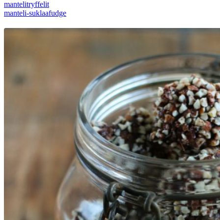
mantelitryffelit
manteli-suklaafudge