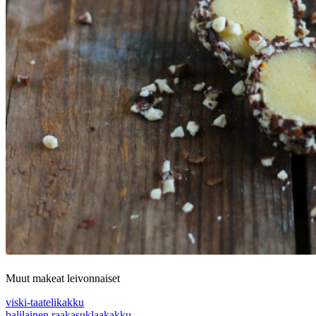
Muut makeat leivonnaiset
viski-taatelikakku
balilainen raakasuklaakakku