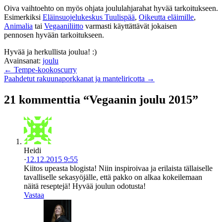
Oiva vaihtoehto on myös ohjata joululahjarahat hyvää tarkoitukseen.
Esimerkiksi
Eläinsuojelukeskus Tuulispää
,
Oikeutta eläimille
,
Animalia
tai
Vegaaniliitto
varmasti käyttättävät jokaisen
pennosen hyvään tarkoitukseen.
Hyvää ja herkullista joulua! :)
Avainsanat:
joulu
← Tempe-kookoscurry
Paahdetut rakuunaporkkanat ja manteliricotta →
21 kommenttia “Vegaanin joulu 2015”
Heidi
·
12.12.2015 9:55
Kiitos upeasta blogista! Niin inspiroivaa ja erilaista tällaiselle
tavalliselle sekasyöjälle, että pakko on alkaa kokeilemaan
näitä reseptejä! Hyvää joulun odotusta!
Vastaa