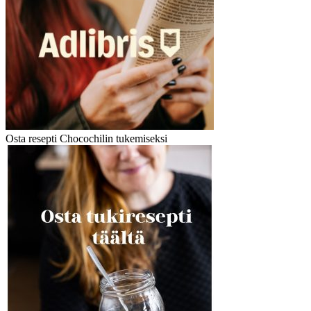
Osta resepti Chocochilin tukemiseksi