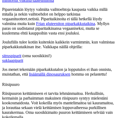
minitortut viikuna-taatelihillolla
Pipareistakin löytyy valmiita vaihtoehtoja kaupasta vaikka millä
mitalla ja nekin vaihtoehdot on helppo tarkistaa
vegaanituotteet.netistä. Piparitaikinoita ei tällä hetkellä löydy
valmiina muita kuin
Frian gluteeniton piparkakkutaikina
. Myllyn
paras on uudistanut piparitaikinansa vegaaniseksi, mutta se
kuulemma ehtii kauppoihin vasta ensi jouluksi.
Joulufiilis tulee kotiin kuitenkin kaikkein varmimmin, kun valmistaa
piparkakkutaikinan itse. Vaikkapa näillä ohjeilla:
sitruspiparit
(oma suosikkini!)
suklaapiparit
Jos menet tekemään piparkakkutalon ja lopputulos ei ihan onnistu,
muistathan, että
lisäämällä dinosauruksen
homma on pelastettu!
Riisipuuro
Riisipuuron keittämiseen ei tarvita lehmänmaitoa. Herkullisin,
kermaisin ja parhaimman makuinen riisipuuro syntyy mielestäni
kookosmaidosta. Voit kokeilla myös mantelimaitoa tai kauramaitoa,
ja lorauttaa sekaan vielä keittämisen loppuvaiheessa purkillisen
kaurakermaa. Oma suosikkimaito puuron keittämiseen selviää vain
kokeilemalla.